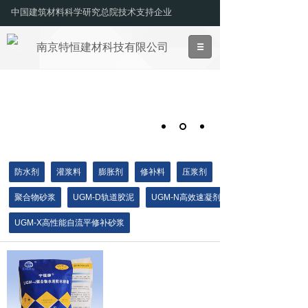
中国建筑材料科学研究总院技术支持企业
南京特恒建材科技有限公司
防水剂
灌浆料
膨胀剂
修补料
压浆剂
聚合物砂浆
UGM-D轨道胶泥
UGM-N高效速凝剂
UGM-X高性能自流平修补砂浆